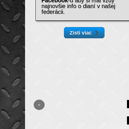
Facebook
-u aby si mal vždy
najnovšie info o dianí v našej
federácii.
Zisti viac
<