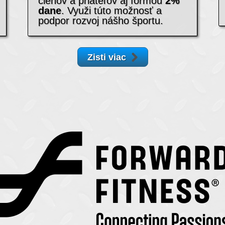
členov a priateľov aj formou
2%
dane
. Využi túto možnosť a
podpor rozvoj nášho športu.
Zisti viac