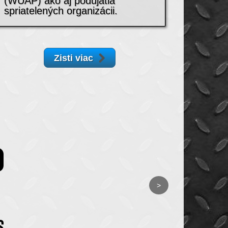
(WUAP) ako aj podujatia
spriatelených organizácii.
Zisti viac
>