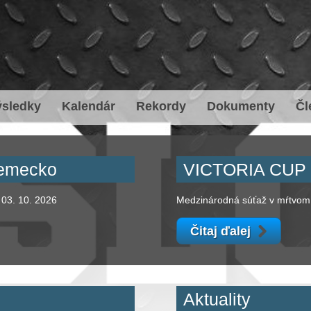
ýsledky
Kalendár
Rekordy
Dokumenty
Čl
Nemecko
VICTORIA
CUP 2
 03. 10. 2026
Medzinárodná súťaž v mŕtvom ťa
Čitaj ďalej
Aktuality