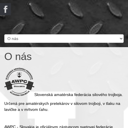
O nás
Slovenská amatérska federácia silového trojboja.
Určená pre amatérskych pretekárov v silovom trojboji, v tlaku na
lavičke a v mŕtvom ťahu.
AWPC - Slovakia je oficiálnym zástupcom svetovej federácie