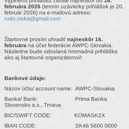
Vyplnenú prihlášku zašlite najneskôr do
16.
februára 2026
(termín uzávierky prihlášok je 20.
február 2026) na e-mailovú adresu:
rudo.siska@gmail.com
Štartovné prosím uhradiť
najneskôr 16.
februára
na účet federácie AWPC-Slovakia.
Následne bude odoslaná hromadná prihláška
ako aj štartovné organizátorovi!
Bankové údaje:
Názov účtu/ account name: AWPC-Slovakia
Banka/ Bank: Prima Banka
Slovensko a.s., Trnava
BIC/SWIFT CODE: KOMASK2X
IBAN CODE: SK46 5600 0000