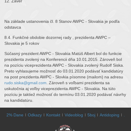
12. Záver
Na základe ustanovenia čl. 8 Stanov AWPC - Slovakia je podľa
odstavca
8.4. Funkčné obdobie dozornej rady , prezidenta AWPC –
Slovakia je 5 rokov
Súčasný prezident AWPC - Slovakia Matúš Albert bol do funkcie
prezidenta zvolený na Konferencii dňa 10.01.2015. Zároveň bol
na pozíciu viceprezidenta AWPC - Slovakia zvolený Rudolf Siska.
Preto vyhlasujeme možnosť do 03.01.2020 podávať kandidatúry
na post prezidenta AWPC - Slovkia písomne (mailom) na adresu
rudo.siska@gmail.com
. Zároveň s voľbami prezidenta sa
uskutočnia aj voľby viceprezidenta AWPC - Slovakia. Na túto
pozíciu je taktiež možnosť do termínu 03.01.2020 podávať návrhy
na kandidatúru.
2% Dane
Odkazy
Kontakt
Videoblog
5boj
Antidoping
.