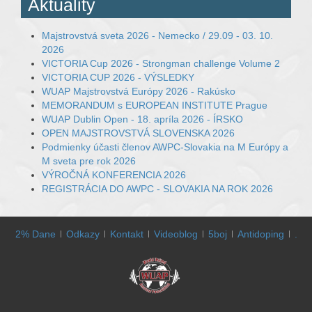
Aktuality
Majstrovstvá sveta 2026 - Nemecko / 29.09 - 03. 10.
2026
VICTORIA Cup 2026 - Strongman challenge Volume 2
VICTORIA CUP 2026 - VÝSLEDKY
WUAP Majstrovstvá Európy 2026 - Rakúsko
MEMORANDUM s EUROPEAN INSTITUTE Prague
WUAP Dublin Open - 18. apríla 2026 - ÍRSKO
OPEN MAJSTROVSTVÁ SLOVENSKA 2026
Podmienky účasti členov AWPC-Slovakia na M Európy a
M sveta pre rok 2026
VÝROČNÁ KONFERENCIA 2026
REGISTRÁCIA DO AWPC - SLOVAKIA NA ROK 2026
2% Dane
Odkazy
Kontakt
Videoblog
5boj
Antidoping
.