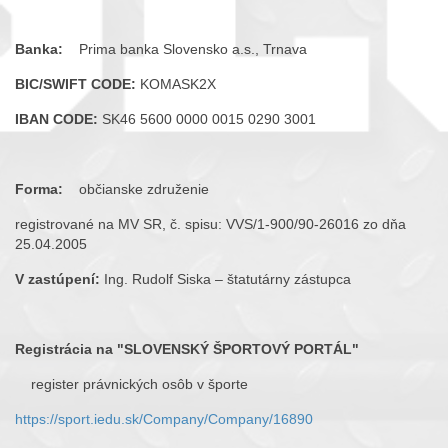
Banka:
Prima banka Slovensko a.s., Trnava
BIC/SWIFT CODE:
KOMASK2X
IBAN CODE:
SK46 5600 0000 0015 0290 3001
Forma:
občianske združenie
registrované na MV SR, č. spisu: VVS/1-900/90-26016 zo dňa
25.04.2005
V zastúpení:
Ing. Rudolf Siska – štatutárny zástupca
Registrácia na "SLOVENSKÝ ŠPORTOVÝ PORTÁL"
register právnických osôb v športe
https://sport.iedu.sk/Company/Company/16890