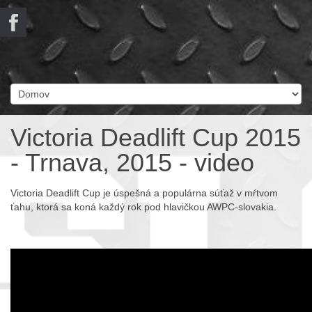
Victoria Deadlift Cup 2015
- Trnava, 2015 - video
Victoria Deadlift Cup je úspešná a populárna súťaž v mŕtvom
ťahu, ktorá sa koná každý rok pod hlavičkou AWPC-slovakia.