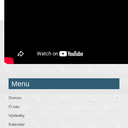
Menu
Domov
O nás
Výsledky
Kalendár