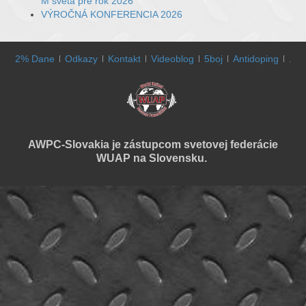
M sveta pre rok 2026
VÝROČNÁ KONFERENCIA 2026
2% Dane
Odkazy
Kontakt
Videoblog
5boj
Antidoping
.
AWPC-Slovakia je zástupcom svetovej federácie
WUAP na Slovensku.