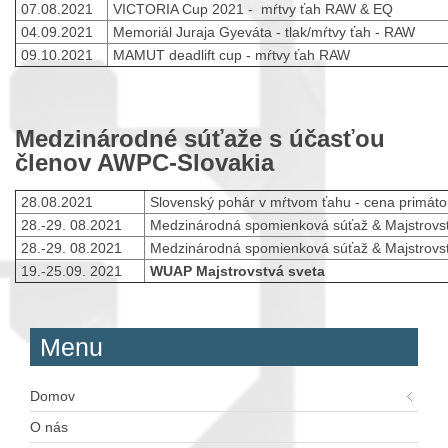
07.08.2021
VICTORIA Cup 2021 - mŕtvy ťah RAW & EQ
04.09.2021
Memoriál Juraja Gyeváta - tlak/mŕtvy ťah - RAW
09.10.2021
MAMUT deadlift cup - mŕtvy ťah RAW
Medzinárodné súťaže s účasťou
členov AWPC-Slovakia
28.08.2021
Slovenský pohár v mŕtvom ťahu - cena primáto
28.-29. 08.2021
Medzinárodná spomienková súťaž & Majstrovs
28.-29. 08.2021
Medzinárodná spomienková súťaž & Majstrovs
19.-25.09. 2021
WUAP Majstrovstvá sveta
Menu
Domov
O nás