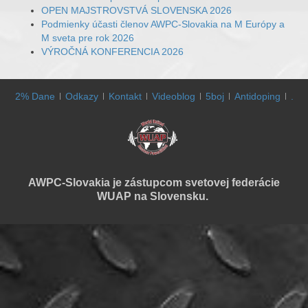
OPEN MAJSTROVSTVÁ SLOVENSKA 2026
Podmienky účasti členov AWPC-Slovakia na M Európy a
M sveta pre rok 2026
VÝROČNÁ KONFERENCIA 2026
2% Dane
Odkazy
Kontakt
Videoblog
5boj
Antidoping
.
AWPC-Slovakia je zástupcom svetovej federácie
WUAP na Slovensku.