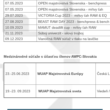
07.05.2023
OPEN majstrovstvá Slovenska - benchpress
07.05.2023
OPEN majstrovstvá Slovenska - mŕtvy ťah
29.07.2023
VICTORIA Cup 2023 - mŕtvy ťah RAW & EQ
27.08.2023
BEAST RAW DAY 2023 - benchpress & benc
10.09.2023
MAMUT deadlift cup - mŕtvy ťah RAW
21.11.2023
Súboj univerzít - silový trojboj
09.12.2023
Vianočná RAW súťaž v tlaku na lavičke
Medzinárodné súťaže s účasťou členov AWPC-Slovakia
23.-25.06.2023
WUAP Majstrovstvá Európy
Česká Lí
19.-23. 09.2023
WUAP Majstrovstvá sveta
Viedeň 