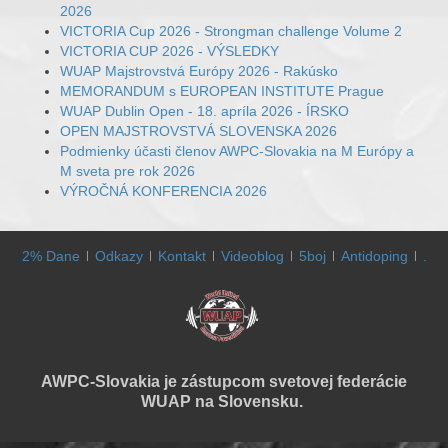
2026
VICTORIA Cup 2026 - Strongman challenge Volume 2
VICTORIA CUP 2026 - VÝSLEDKY
WUAP Majstrovstvá Európy 2026 - Rakúsko
MEMORANDUM s EUROPEAN INSTITUTE Prague
WUAP Dublin Open - 18. apríla 2026 - ÍRSKO
OPEN MAJSTROVSTVÁ SLOVENSKA 2026
Podmienky účasti členov AWPC-Slovakia na M Európy a
M sveta pre rok 2026
VÝROČNÁ KONFERENCIA 2026
2% Dane
Odkazy
Kontakt
Videoblog
5boj
Antidoping
.
AWPC-Slovakia je zástupcom svetovej federácie
WUAP na Slovensku.