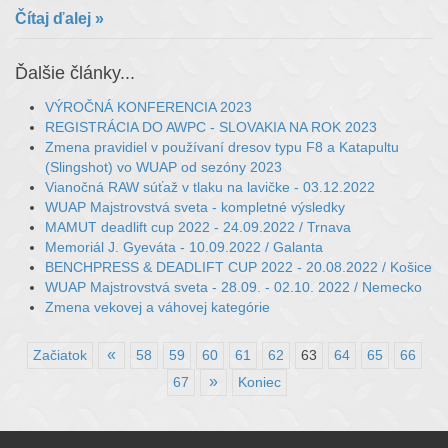
Čítaj ďalej
Ďalšie články...
VÝROČNÁ KONFERENCIA 2023
REGISTRÁCIA DO AWPC - SLOVAKIA NA ROK 2023
Zmena pravidiel v používaní dresov typu F8 a Katapultu
(Slingshot) vo WUAP od sezóny 2023
Vianočná RAW súťaž v tlaku na lavičke - 03.12.2022
WUAP Majstrovstvá sveta - kompletné výsledky
MAMUT deadlift cup 2022 - 24.09.2022 / Trnava
Memoriál J. Gyeváta - 10.09.2022 / Galanta
BENCHPRESS & DEADLIFT CUP 2022 - 20.08.2022 / Košice
WUAP Majstrovstvá sveta - 28.09. - 02.10. 2022 / Nemecko
Zmena vekovej a váhovej kategórie
«
Začiatok
58
59
60
61
62
63
64
65
66
»
67
Koniec